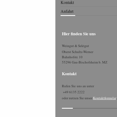
Kontakt
Anfahrt
Hier finden Sie uns
Weingut & Sektgut
Oberst Schultz-Werner
Bahnhofstr. 10
55296 Gau-Bischofsheim b. MZ
Kontakt
Rufen Sie uns an unter
+49 6135 2222
oder nutzen Sie unser
Kontaktformular
.